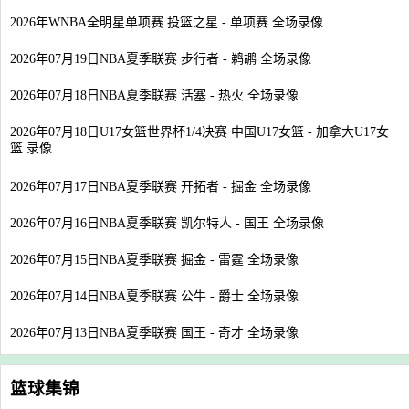
2026年WNBA全明星单项赛 投篮之星 - 单项赛 全场录像
2026年07月19日NBA夏季联赛 步行者 - 鹈鹕 全场录像
2026年07月18日NBA夏季联赛 活塞 - 热火 全场录像
2026年07月18日U17女篮世界杯1/4决赛 中国U17女篮 - 加拿大U17女
篮 录像
2026年07月17日NBA夏季联赛 开拓者 - 掘金 全场录像
2026年07月16日NBA夏季联赛 凯尔特人 - 国王 全场录像
2026年07月15日NBA夏季联赛 掘金 - 雷霆 全场录像
2026年07月14日NBA夏季联赛 公牛 - 爵士 全场录像
2026年07月13日NBA夏季联赛 国王 - 奇才 全场录像
篮球集锦