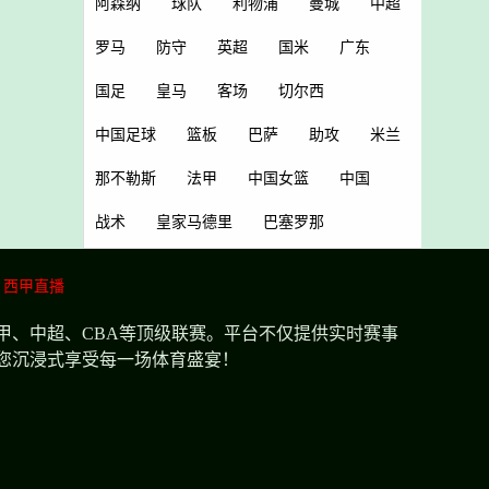
阿森纳
球队
利物浦
曼城
中超
罗马
防守
英超
国米
广东
国足
皇马
客场
切尔西
中国足球
篮板
巴萨
助攻
米兰
那不勒斯
法甲
中国女篮
中国
战术
皇家马德里
巴塞罗那
西甲直播
甲、中超、CBA等顶级联赛。平台不仅提供实时赛事
您沉浸式享受每一场体育盛宴！