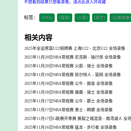
不想看到结果只想看录像，请点此进入并收藏
标签：
[NBA]
[篮球]
[火箭]
[奇才]
[比赛录像]
相关内容
2025年全运男篮U22铜牌赛 上海U22 - 北京U22 全场录像
2025年11月20日NBA常规赛 尼克斯 - 独行侠 全场录像
2025年11月20日NBA常规赛 火箭 - 骑士 全场录像
2025年11月19日NBA常规赛 凯尔特人 - 篮网 全场录像
2025年11月18日NBA常规赛 公牛 - 掘金 全场录像
2025年11月18日NBA常规赛 雄鹿 - 骑士 全场录像
2025年11月17日NBA常规赛 公牛 - 爵士 全场录像
2025年11月17日NBA常规赛 勇士 - 鹈鹕 全场录像
2025年11月17日G联赛开季赛 撕裂之城混音 - 南湾湖人 全
2025年11月16日NBA常规赛 猛龙 - 步行者 全场录像