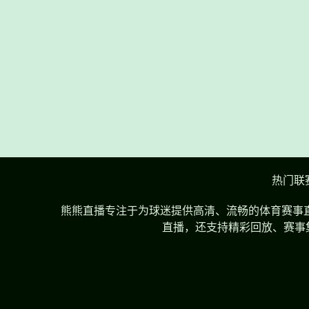
热门联
熊熊直播专注于为球迷提供高清、流畅的体育赛事直
直播，还支持精彩回放、赛事