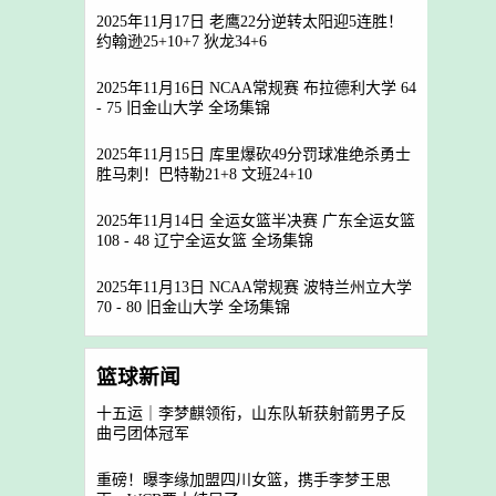
2025年11月17日 老鹰22分逆转太阳迎5连胜！
约翰逊25+10+7 狄龙34+6
2025年11月16日 NCAA常规赛 布拉德利大学 64
- 75 旧金山大学 全场集锦
2025年11月15日 库里爆砍49分罚球准绝杀勇士
胜马刺！巴特勒21+8 文班24+10
2025年11月14日 全运女篮半决赛 广东全运女篮
108 - 48 辽宁全运女篮 全场集锦
2025年11月13日 NCAA常规赛 波特兰州立大学
70 - 80 旧金山大学 全场集锦
篮球新闻
十五运｜李梦麒领衔，山东队斩获射箭男子反
曲弓团体冠军
重磅！曝李缘加盟四川女篮，携手李梦王思