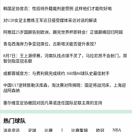
韩国足协官员：性招待外籍裁判是惯例 这样他们才能吹好哨
对U20女足主教练王军近日接受媒体采访对话的解读
阿根廷25岁国脚告别欧洲，踢完世界杯即转会！正值巅峰回归阿超
青岛西海岸力争亚冠席位，古斯塔沃能否提升表现？
8月7日：王上源停赛，河南队找点球不灵了，马拉尼昂不会射门，郑
智剑指亚冠名额
成都蓉城官方：与费利佩完成续约 160场84球队史最佳射手
中国U17逆转胜勒沃库森，淘汰赛对阵揭晓：国足将战河床，上海迎
战阿森纳
塞尔维亚足协撤回对因凡蒂诺连任国际足联主席的支持
热门球队
1
NBA
消息资讯
足球
比赛
比赛集锦
欧冠