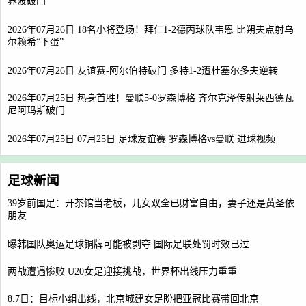
界波破门
2026年07月26日 18名小将登场！拜仁1-2德丙球队韦恩 比朔夫点射乌
尔赖希“下蛋”
2026年07月26日 友谊赛-阿尔伯特破门 多特1-2遭杜塞尔多夫逆转
2026年07月25日 热身首胜！曼联5-0罗森博格 齐尔克泽传射莱西德瓦
尼阿玛斯破门
2026年07月25日 07月25日 足球友谊赛 罗森博格vs曼联 进球视频
足球新闻
39岁前国足：开茶馆当老板，儿女双全已财富自由，妻子还是黄圣依
朋友
曝韩国队奥运足球铜牌可能被剥夺 国际足联处罚时效已过
两战遭遇惨败 U20女足迎接挑战，世界杯出线压力重重
8.7日：目标小组出线，北京城建女足盼把亚冠比赛带回北京