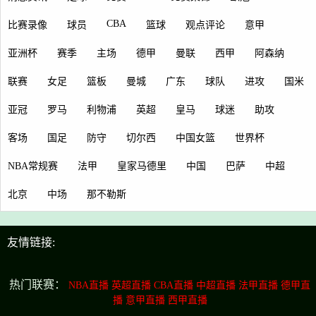
CBA
比赛录像
球员
篮球
观点评论
意甲
亚洲杯
赛季
主场
德甲
曼联
西甲
阿森纳
联赛
女足
篮板
曼城
广东
球队
进攻
国米
亚冠
罗马
利物浦
英超
皇马
球迷
助攻
客场
国足
防守
切尔西
中国女篮
世界杯
NBA常规赛
法甲
皇家马德里
中国
巴萨
中超
北京
中场
那不勒斯
友情链接:
热门联赛：
NBA直播
英超直播
CBA直播
中超直播
法甲直播
德甲直
播
意甲直播
西甲直播