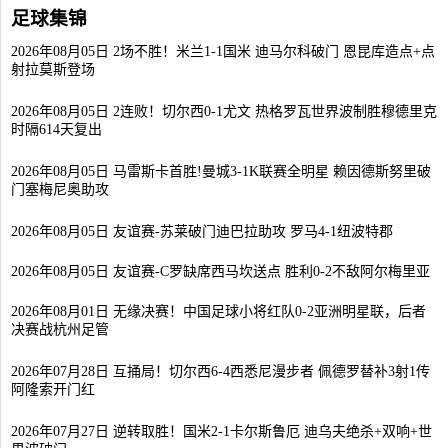
足球集锦
2026年08月05日 2场不胜！米兰1-1国米 迪马尔科破门 恩昆库造点+点
射拉莫斯登场
2026年08月05日 2连败！切尔西0-1尤文 热格罗瓦世界波制胜穆德里克
时隔614天复出
2026年08月05日 马雷斯卡首胜!曼城3-1K联赛全明星 赖因德斯努里破
门塞梅尼奥助攻
2026年08月05日 友谊赛-苏莱破门迪巴拉助攻 罗马4-1纽波特郡
2026年08月05日 友谊赛-C罗缺席西马坎送点 胜利0-2不敌阿尔梅里亚
2026年08月01日 无缘决赛！中国足球小将红队0-2亚洲明星联，后者
决赛战杭州足管
2026年07月28日 互捅局！切尔西6-4西悉尼漫步者 佩德罗替补3射1传
阿隆索开门红
2026年07月27日 逆转取胜！国米2-1卡尔斯鲁厄 迪乌夫绝杀+双响+世