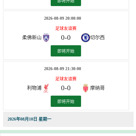
即将开始
2026-08-09 20:00:00
足球友谊赛
0
-
0
柔佛新山
切尔西
即将开始
2026-08-09 21:30:00
足球友谊赛
0
-
0
利物浦
摩纳哥
即将开始
2026年08月10日 星期一