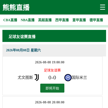
☰
熊熊直播
CBA直播
NBA直播
英超直播
西甲直播
意甲直播
德甲直播
足球友谊赛直播
2026年08月08日 星期六
2026-08-08 19:00:00
足球友谊赛
0
-
0
尤文图斯
国际米兰
即将开始
2026-08-08 20:00:00