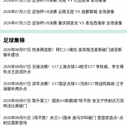
2026年07月21日 足协杯1/8决赛 河南 VS 大连英博 全场录像
2026年07月21日 足协杯1/8决赛 云南玉昆 VS 成都蓉城 全场录像
2026年07月21日 足协杯1/8决赛 重庆铜梁龙 VS 青岛西海岸 全场录像
足球集锦
2026年08月07日 热身两连胜！拜仁2-1维拉 金玟哉戈麦斯破门迪亚斯
替补建功
2026年08月07日 无缘决赛！U17上海点球3-4枪手U17 李秋甫、李文博
失点王启戎扑点
2026年08月07日 进军决赛！U17国足点球3-1河床U17将战阿森纳 江宇
涵替补两扑点
2026年08月07日 暂升第三！国安4-0新鹏城7轮不败 张玉宁传射达万双
响法比奥破门
2026年08月05日 2场不胜！米兰1-1国米 迪马尔科破门 恩昆库造点+点
射拉莫斯登场