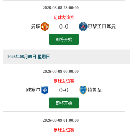
2026-08-08 23:00:00
足球友谊赛
0
-
0
曼联
巴黎圣日耳曼
即将开始
2026年08月09日 星期日
2026-08-09 00:00:00
足球友谊赛
0
-
0
欧塞尔
特鲁瓦
即将开始
2026-08-09 01:00:00
足球友谊赛