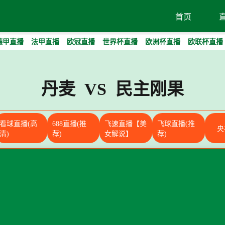
首页
德甲直播
法甲直播
欧冠直播
世界杯直播
欧洲杯直播
欧联杯直播
丹麦 VS 民主刚果
看球直播(高
688直播(推
飞速直播【美
飞球直播(推
央
清)
荐)
女解说】
荐)