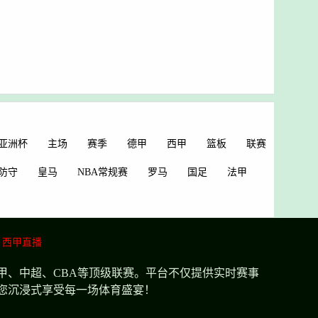
亚洲杯
主场
赛季
德甲
西甲
篮板
联赛
防守
皇马
NBA常规赛
罗马
国足
法甲
西甲直播
甲、中超、CBA等顶级联赛。平台不仅提供实时赛事
您沉浸式享受每一场体育盛宴！