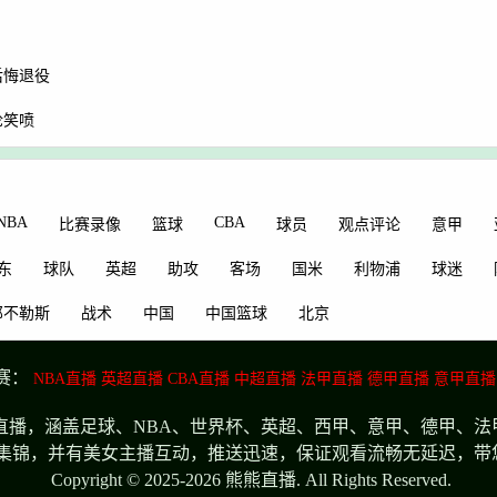
后悔退役
论笑喷
NBA
CBA
比赛录像
篮球
球员
观点评论
意甲
东
球队
英超
助攻
客场
国米
利物浦
球迷
那不勒斯
战术
中国
中国篮球
北京
赛：
NBA直播
英超直播
CBA直播
中超直播
法甲直播
德甲直播
意甲直播
播，涵盖足球、NBA、世界杯、英超、西甲、意甲、德甲、法
集锦，并有美女主播互动，推送迅速，保证观看流畅无延迟，带
Copyright © 2025-2026 熊熊直播. All Rights Reserved.