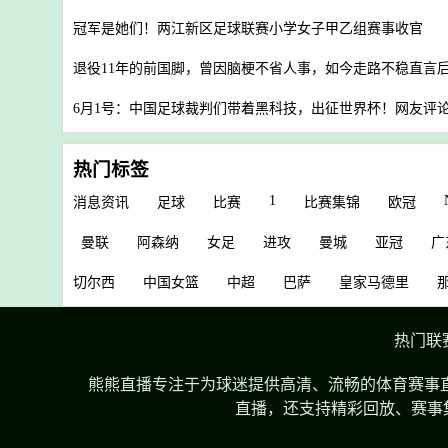
冠军是她们！两江新区足球联赛小学女子甲乙组赛事收官
退役11年的前国脚，曾因脑梗不省人事，如今走路不稳直言
6月1号：中国足球裁判们带着黑科技，出征世界杯！网友评
热门标签
1
消息资讯
足球
比赛
比赛集锦
欧冠
曼联
阿森纳
女足
进攻
曼城
亚冠
广
切尔西
中国女篮
中超
巴萨
皇家马德里
热门联
熊熊直播专注于为球迷提供高清、流畅的体育赛事直
直播，还支持精彩回放、赛事