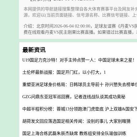
本网提供的导航链接搜集整理自各大体育赛事平台及网友补
源，欢迎以(当前页面链接、信号源名称、比赛信号链接、上
介绍：北京时间2026-06-04 02:00:00，足球友
费在线观看丹麦VS民主刚果比赛直播。如果错过比赛直播
最新资讯
U19国足力克沙特！对手主帅点赞一人：中国足球未来之星！
土伦杯最新战报：国足开门红，以小打大，1
重塑亚洲足球身价格局：日韩球员主导前十 孙兴慜失去榜单
GZG问鼎东亚冠军巡回赛，记者连线战队谈其成功奥秘
中超半程积分榜：蓉城13分领跑津门虎垫底 沪上双雄&国安
胡荷发文回应落选国足相关传闻：没别的事儿 大家别瞎猜
国足上海合练武磊朱辰杰缺席 教练组安排全队瑜伽训练