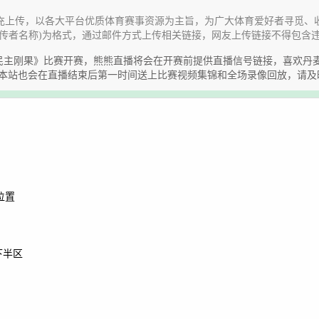
充上传，以各大平台优质体育赛事资源为主旨，为广大体育爱好者寻觅、
传者名称)为格式，通过邮件方式上传相关链接，网友上传链接不得包含
谊赛《丹麦VS民主刚果》比赛开赛，熊熊直播将会在开赛前提供直播信号链接，
，本站也会在直播结束后第一时间送上比赛视频集锦和全场录像回放，请及
位置
下半区