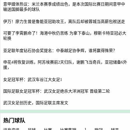
意甲媒体热议：米兰本赛季成绩出色，是本次国际比赛日期间意甲中
输送国脚最多的球队
伊万！廖力生曾是鲁能亚冠助攻王，离队后却被蓉城当高薪包袱送走
可要了李霄鹏命了！海港中秋仍苦练 为拿下泰山，穆斯卡特亚冠必大
轮换
亚足联年度钻石协会奖提名：中泰越足协争辉，谁将赢得殊荣？
申花4将恢复训练，阿苏埃赛前2天归队，谢鹏飞当奇兵，亚冠储备6外
援，
女足冠军杯：武汉车谷江大女足1
国际足联女足冠军杯：武汉女足绝杀大洋洲冠军 晋级第二轮
武汉女足创历史，国际足联主席发文
热门球队
1