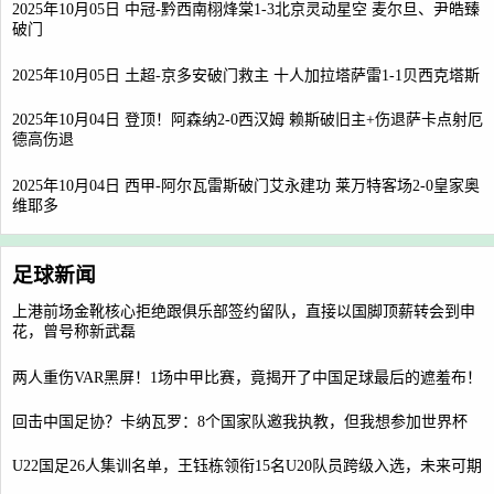
2025年10月05日 中冠-黔西南栩烽棠1-3北京灵动星空 麦尔旦、尹皓臻
破门
2025年10月05日 土超-京多安破门救主 十人加拉塔萨雷1-1贝西克塔斯
2025年10月04日 登顶！阿森纳2-0西汉姆 赖斯破旧主+伤退萨卡点射厄
德高伤退
2025年10月04日 西甲-阿尔瓦雷斯破门艾永建功 莱万特客场2-0皇家奥
维耶多
足球新闻
上港前场金靴核心拒绝跟俱乐部签约留队，直接以国脚顶薪转会到申
花，曾号称新武磊
两人重伤VAR黑屏！1场中甲比赛，竟揭开了中国足球最后的遮羞布！
回击中国足协？卡纳瓦罗：8个国家队邀我执教，但我想参加世界杯
U22国足26人集训名单，王钰栋领衔15名U20队员跨级入选，未来可期