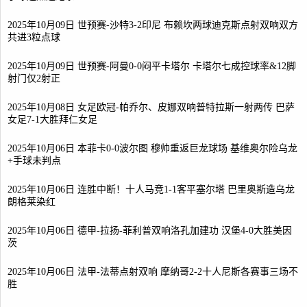
2025年10月09日 世预赛-沙特3-2印尼 布赖坎两球迪克斯点射双响双方
共进3粒点球
2025年10月09日 世预赛-阿曼0-0闷平卡塔尔 卡塔尔七成控球率&12脚
射门仅2射正
2025年10月08日 女足欧冠-帕乔尔、皮娜双响普特拉斯一射两传 巴萨
女足7-1大胜拜仁女足
2025年10月06日 本菲卡0-0波尔图 穆帅重返巨龙球场 基维奥尔险乌龙
+手球未判点
2025年10月06日 连胜中断！十人马竞1-1客平塞尔塔 巴里奥斯造乌龙
朗格莱染红
2025年10月06日 德甲-拉扬-菲利普双响洛孔加建功 汉堡4-0大胜美因
茨
2025年10月06日 法甲-法蒂点射双响 摩纳哥2-2十人尼斯各赛事三场不
胜