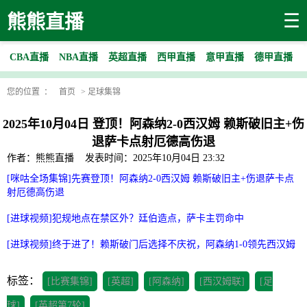
☰
熊熊直播
CBA直播
NBA直播
英超直播
西甲直播
意甲直播
德甲直播
您的位置 ：
首页
>
足球集锦
2025年10月04日 登顶！阿森纳2-0西汉姆 赖斯破旧主+伤
退萨卡点射厄德高伤退
作者：熊熊直播
发表时间：2025年10月04日 23:32
[咪咕全场集锦]先赛登顶！阿森纳2-0西汉姆 赖斯破旧主+伤退萨卡点
射厄德高伤退
[进球视频]犯规地点在禁区外？廷伯造点，萨卡主罚命中
[进球视频]终于进了！赖斯破门后选择不庆祝，阿森纳1-0领先西汉姆
标签：
[比赛集锦]
[英超]
[阿森纳]
[西汉姆联]
[足
球]
[英超第7轮]