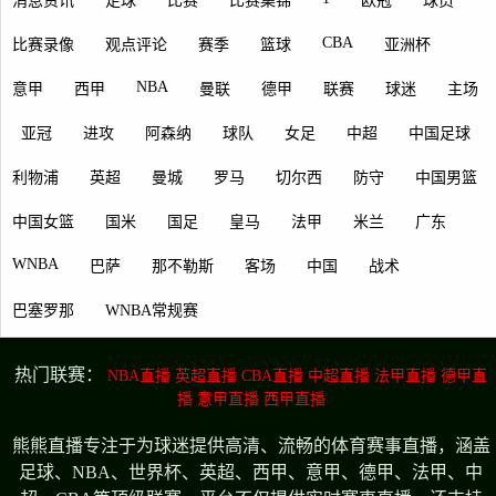
消息资讯
足球
比赛
比赛集锦
欧冠
球员
CBA
比赛录像
观点评论
赛季
篮球
亚洲杯
NBA
意甲
西甲
曼联
德甲
联赛
球迷
主场
亚冠
进攻
阿森纳
球队
女足
中超
中国足球
利物浦
英超
曼城
罗马
切尔西
防守
中国男篮
中国女篮
国米
国足
皇马
法甲
米兰
广东
WNBA
巴萨
那不勒斯
客场
中国
战术
巴塞罗那
WNBA常规赛
热门联赛：
NBA直播
英超直播
CBA直播
中超直播
法甲直播
德甲直
播
意甲直播
西甲直播
熊熊直播专注于为球迷提供高清、流畅的体育赛事直播，涵盖
足球、NBA、世界杯、英超、西甲、意甲、德甲、法甲、中