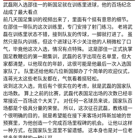
武磊刚入选邵佳一的新国足就在训练里进球，他的百场纪念
战成了最大看点
前几天国足集训的视频出来了，里面有个挺有意思的细节。
在邵佳一带队的这次训练里，专门安排了射门练习。 老将武
磊在训练里状态不错，接到队友的传球，一脚就打进了。 虽
然只是队内训练，但这个进球让不少关注他的人稍微松了口
气，毕竟他这次入选，情况有点特殊。 这是邵佳一正式执掌
国足教鞭后的第一期集训，武磊的名字出现在名单里，但大
家都清楚，以他现在的年龄，这很可能是他最后一次入选国
家队了。 队里还给他和几位新国脚办了个简单的欢迎仪式，
连蒋光太这些老队友都在，气氛看着挺轻松。
说到这次入选，背后有个很实在的考虑，就是武磊的国家队
出场数。 算上之前的比赛，武磊代表国足出场的次数已经非
常接近一百场这个大关了。 对任何一名球员来说，国家队百
场都是个极具分量的荣誉。 所以，这次征召武磊，教练组一
个很明确的目的，就是希望能在接下来客场对阵新加坡的世
预赛里，为他创造一个完成百场里程碑的机会。 让他以这样
一种方式，在国家队生涯里不留遗憾。 这本身也是对一位老
将多年贡献的一种认可。