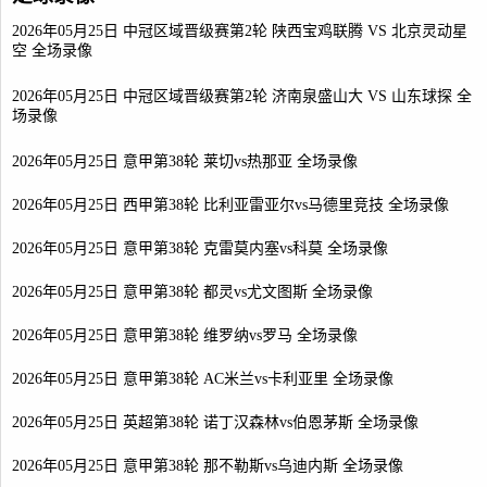
2026年05月25日 中冠区域晋级赛第2轮 陕西宝鸡联腾 VS 北京灵动星
空 全场录像
2026年05月25日 中冠区域晋级赛第2轮 济南泉盛山大 VS 山东球探 全
场录像
2026年05月25日 意甲第38轮 莱切vs热那亚 全场录像
2026年05月25日 西甲第38轮 比利亚雷亚尔vs马德里竞技 全场录像
2026年05月25日 意甲第38轮 克雷莫内塞vs科莫 全场录像
2026年05月25日 意甲第38轮 都灵vs尤文图斯 全场录像
2026年05月25日 意甲第38轮 维罗纳vs罗马 全场录像
2026年05月25日 意甲第38轮 AC米兰vs卡利亚里 全场录像
2026年05月25日 英超第38轮 诺丁汉森林vs伯恩茅斯 全场录像
2026年05月25日 意甲第38轮 那不勒斯vs乌迪内斯 全场录像