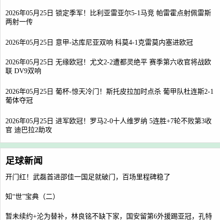
2026年05月25日 锁定季军！比利亚雷亚尔5-1马竞 帕雷霍点射佩雷斯
两射一传
2026年05月25日 意甲-达库尼亚双响 科莫4-1克雷莫内塞进欧冠
2026年05月25日 无缘欧冠！尤文2-2遭都灵绝平 赛季第六收官将战欧
联 DV9双响
2026年05月25日 葡杯-惊天冷门！斯托皮拉加时点杀 葡甲队杜连斯2-1
葡体夺冠
2026年05月25日 进军欧冠！罗马2-0十人维罗纳 5连胜+7轮不败第3收
官 迪巴拉2助攻
足球新闻
开门红！武磊首进邵佳一国足就破门，百场里程碑稳了
知“世”宝典（二）
暂未续约+沦为替补，林良铭不缺下家，国安留第6外援踢亚冠，孔特