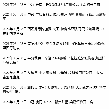
2026年06月08日 中冠-云南青丘3-3点球3-4广州悦高 余磊梅开二度
2026年06月08日 中冠-重庆润麒点球5-3贵州飞鹰 贵州两度落后两度扳
平
2026年06月08日 西乙升级附加赛-大卫·拉鲁比亚破门 马拉加客场1-0
拉斯帕尔马斯
2026年06月08日 克罗地亚2-1绝杀斯洛文尼亚 40岁莫德里奇贴地斩佩
里西奇助攻
2026年06月08日 平分秋色！摩洛哥1-1挪威 马兹拉维疑似伤退迪亚斯
厄德高破门
2026年06月08日 友谊赛-十人意大利1-0希腊 埃斯波西托破门卢卡·雷
吉亚尼直红
2026年06月08日 2胜2负收官！U19国足0-3突尼斯U23 武之程送礼杨展
彭染红+送点
2026年06月07日 中冠-澳门U23 2-1 赣州红星 梁嘉恒梅开二度