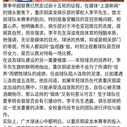
赛季中超联赛已然走过前十五轮的征程，在媒体“上游新闻”
的镜头聚焦下，重庆铜梁龙俱乐部的掌舵人李平先生，首次
就球队本赛季的航向，特别是备受瞩目的亚冠资格问题，袒
露心声。他明确表示，俱乐部对于冲击亚冠席位的态度，是
顺其自然，而非强求。李平先生深谙竞技体育的残酷本质，
他强调，无论是媒体的目光、球迷的热情，抑或是相关部门
的审视，所有人都如同“监视器”般，时刻注视着球队是否拼
尽全力，是否认真对待每一场比赛。
在谈及球队建设的另一重要维度——年轻球员的培养时，李
平先生旗帜鲜明地指出，重庆铜梁龙绝不会为了所谓的“培
养”而牺牲球队的成绩，任由球队陷入连败的泥潭，比如遭遇
三连败或五连败。他反问道，如果年轻球员在代表重庆铜梁
龙出战的比赛中，只能承受连战连败的打击，自信心被无情
消磨殆尽，那么这样的“锻炼”又有何意义可言？至于球队在
夏季转会窗是否会有引援动作，李平先生透露，俱乐部将把
这一至关重要的决策，全权委托给专业的团队进行评估与操
作。
实际上，广大球迷心中都明白，以重庆铜梁龙本赛季的投入