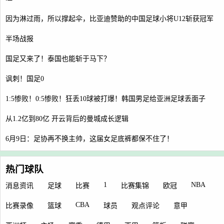
因为淋过雨，所以撑起伞，比亚迪赞助的中国足球小将U12斩获冠军
半场战报
国足又来了！泰国也能斩于马下？
讽刺！国足0
1:5惨败！0:5惨败！狂丢10球被打爆！韩国男足给亚洲足球丢面子
从1.2亿到80亿 开云背后的曼城成长逻辑
6月9日：足协再不换主帅，这届女足底裤都保不住了！
热门球队
1
NBA
消息资讯
足球
比赛
比赛集锦
欧冠
CBA
比赛录像
篮球
球员
观点评论
意甲