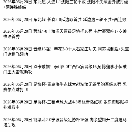
2026年06月20日 东北超-大连1-1沈阳三轮不败 沈阳不失球金身被打破
+两连胜终结
2026年06月20日 东北超-长春2-0延边取首胜 延边遭三轮不胜+两连败
2026年06月20日 蓉城4-0上海泽天晋级足协杯16强 韦世豪双响17岁帅
惟浩首秀
2026年06月20日 晋级16强！申花2-0十人石家庄功夫 阿苏埃制胜+失空
门谢鹏飞建功
2026年06月20日 泽卡戴帽！泰山5-0广西恒宸晋级16强 陈蒲李小恒破
门王大雷献助攻
2026年06月20日 足协杯-青岛海牛点球大战淘汰无锡吴钩晋级16强 凯
赛尔点球打飞
2026年06月20日 足协杯-三镇点球大战4-3淘汰青岛红狮 张东海屡献神
扑难救主
2026年06月20日 铜梁龙2-0宁波晋级足协杯16强 向余望梅开二度迪马
塔助攻