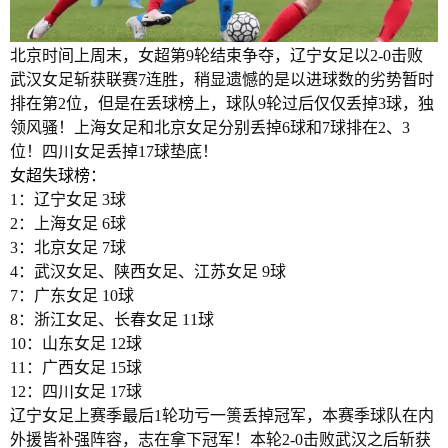
北京时间上周末，女超第9轮结束争夺，辽宁女足以2-0击败
武汉女足斩获联赛7连胜，稍显遗憾的是以进球数的劣势暂时
排在第2位，但是在丢球榜上，球队9轮过后仅仅丢掉3球，独
领风骚！上海女足和北京女足分别丢掉6球和7球排在2、3
位！四川女足丢掉17球垫底！
女超失球榜：
1：辽宁女足 3球
2：上海女足 6球
3：北京女足 7球
4：武汉女足、陕西女足、江苏女足 9球
7：广东女足 10球
8：浙江女足、长春女足 11球
10：山东女足 12球
11：广西女足 15球
12：四川女足 17球
辽宁女足上赛季最后1轮功亏一篑丢掉冠军，本赛季球队在内
外援皆补强阵容，志在拿下冠军！本轮2-0击败武汉之后斩获