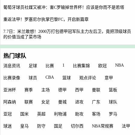
葡萄牙球员社媒又被冲：害C罗输掉世界杯！应该是你而不是若塔
重返法甲！罗塞尼尔执掌巴黎FC，开启新篇章
7.7日：米兰敢想！2000万打包德甲冠军队主力左后卫，竟把顶级球员
的价值当成了菜市场
热门球队
1
NBA
消息资讯
足球
比赛
比赛集锦
欧冠
CBA
比赛录像
球员
篮球
观点评论
意甲
亚洲杯
赛季
主场
德甲
西甲
曼联
篮板
阿森纳
联赛
女足
曼城
进攻
广东
球队
亚冠
国米
英超
利物浦
助攻
客场
罗马
球迷
皇马
防守
国足
切尔西
NBA常规赛
法甲