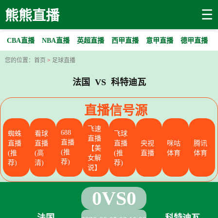
☰
熊熊直播
CBA直播
NBA直播
英超直播
西甲直播
意甲直播
德甲直播
您的位置：
首页
>
足球直播
法国 VS 科特迪瓦
直播信号源
飞速
688
蜘蛛
看球
飞球
直播
直播
直播
直播
直播
央视
咪咕
腾讯
【美
(推
(推
(高
(推
直播
体育
体育
女解
荐)
荐)
清)
荐)
说】
0
VS
0