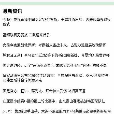
最新资讯
今晚！央视直播中国女足VS俄罗斯，王霜领衔出战，古雅沙举办退役
仪式
疆超联赛无弱旅 三队迎来首胜
女足今夜迎战俄罗斯：考察新人备战未来，古雅沙退役展玫瑰情怀
尴尬且无奈！皇马去年近2亿签下的4名国脚新援，今夏均无缘世界杯
国足退3补1，少了“东南亚克星”，朱鹏宇给张玉宁当替补 防线不稳
皇家马德里公布2026/27主场球衣：白底配粉与深绿，桑巴·科纳特与
邓弗里斯转会传闻添热点
国足官方：程进、蒋光太、拜合拉木受伤 补招高天意
在亚冠小组赛G组的第三轮比赛中，山东泰山客场挑战韩国球队仁
6.3号：第2成烫手山芋，大连不踢亚冠阿奇+马莱莱没必要换练好新星