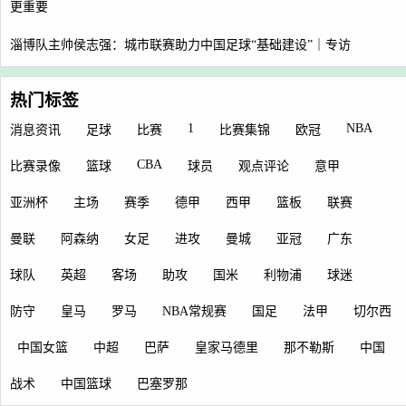
更重要
淄博队主帅侯志强：城市联赛助力中国足球“基础建设”｜专访
热门标签
1
NBA
消息资讯
足球
比赛
比赛集锦
欧冠
CBA
比赛录像
篮球
球员
观点评论
意甲
亚洲杯
主场
赛季
德甲
西甲
篮板
联赛
曼联
阿森纳
女足
进攻
曼城
亚冠
广东
球队
英超
客场
助攻
国米
利物浦
球迷
防守
皇马
罗马
NBA常规赛
国足
法甲
切尔西
中国女篮
中超
巴萨
皇家马德里
那不勒斯
中国
战术
中国篮球
巴塞罗那