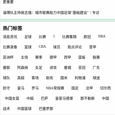
更重要
淄博队主帅侯志强：城市联赛助力中国足球“基础建设”｜专访
热门标签
1
NBA
消息资讯
足球
比赛
比赛集锦
欧冠
CBA
比赛录像
篮球
球员
观点评论
意甲
亚洲杯
主场
赛季
德甲
西甲
篮板
联赛
曼联
阿森纳
女足
进攻
曼城
亚冠
广东
球队
英超
客场
助攻
国米
利物浦
球迷
防守
皇马
罗马
NBA常规赛
国足
法甲
切尔西
中国女篮
中超
巴萨
皇家马德里
那不勒斯
中国
战术
中国篮球
巴塞罗那