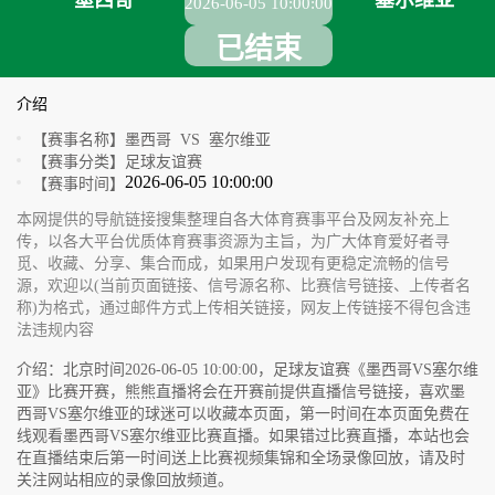
墨西哥
塞尔维亚
2026-06-05 10:00:00
已结束
介绍
【赛事名称】
墨西哥 VS 塞尔维亚
【赛事分类】
足球友谊赛
2026-06-05 10:00:00
【赛事时间】
本网提供的导航链接搜集整理自各大体育赛事平台及网友补充上
传，以各大平台优质体育赛事资源为主旨，为广大体育爱好者寻
觅、收藏、分享、集合而成，如果用户发现有更稳定流畅的信号
源，欢迎以(当前页面链接、信号源名称、比赛信号链接、上传者名
称)为格式，通过邮件方式上传相关链接，网友上传链接不得包含违
法违规内容
介绍：北京时间2026-06-05 10:00:00，足球友谊赛《墨西哥VS塞尔维
亚》比赛开赛，熊熊直播将会在开赛前提供直播信号链接，喜欢墨
西哥VS塞尔维亚的球迷可以收藏本页面，第一时间在本页面免费在
线观看墨西哥VS塞尔维亚比赛直播。如果错过比赛直播，本站也会
在直播结束后第一时间送上比赛视频集锦和全场录像回放，请及时
关注网站相应的录像回放频道。