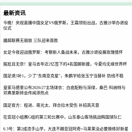
最新资讯
今晚！央视直播中国女足VS俄罗斯，王霜领衔出战，古雅沙举办退役
仪式
疆超联赛无弱旅 三队迎来首胜
女足今夜迎战俄罗斯：考察新人备战未来，古雅沙退役展玫瑰情怀
尴尬且无奈！皇马去年近2亿签下的4名国脚新援，今夏均无缘世界杯
国足退3补1，少了“东南亚克星”，朱鹏宇给张玉宁当替补 防线不稳
皇家马德里公布2026/27主场球衣：白底配粉与深绿，桑巴·科纳特与
邓弗里斯转会传闻添热点
国足官方：程进、蒋光太、拜合拉木受伤 补招高天意
在亚冠小组赛G组的第三轮比赛中，山东泰山客场挑战韩国球队仁
6.3号：第2成烫手山芋，大连不踢亚冠阿奇+马莱莱没必要换练好新星