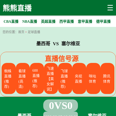
☰
熊熊直播
CBA直播
NBA直播
英超直播
西甲直播
意甲直播
德甲直播
您的位置：
首页
>
足球直播
墨西哥 VS 塞尔维亚
直播信号源
飞速
688
蜘蛛
看球
飞球
直播
直播
直播
直播
直播
央视
咪咕
腾讯
【美
(推
(推
(高
(推
直播
体育
体育
女解
荐)
荐)
清)
荐)
说】
0
VS
0